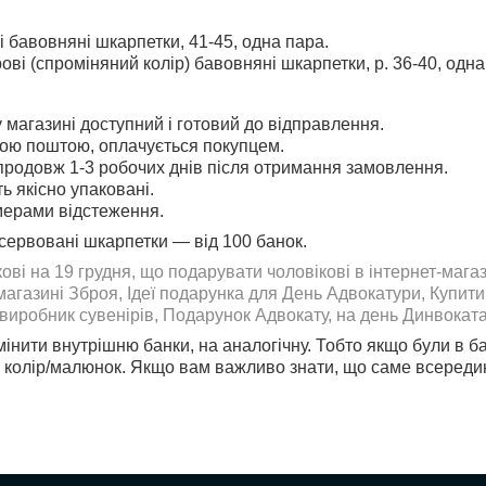
і бавовняні шкарпетки, 41-45, одна пара.
ові (спроміняний колір) бавовняні шкарпетки, р. 36-40, одна
 магазині доступний і готовий до відправлення.
ою поштою, оплачується покупцем.
продовж 1-3 робочих днів після отримання замовлення.
ь якісно упаковані.
мерами відстеження.
нсервовані шкарпетки — від 100 банок.
ові на 19 грудня, що подарувати чоловікові в інтернет-маг
-магазині Зброя, Ідеї подарунка для День Адвокатури, Купит
 виробник сувенірів, Подарунок Адвокату, на день Динвоката
інити внутрішню банки, на аналогічну. Тобто якщо були в ба
й колір/малюнок. Якщо вам важливо знати, що саме всередині,