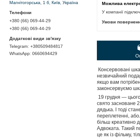
Магнітогорська, 1 б, Київ, Україна
У компанії підклю
+380 (66) 069-44-29
+380 (66) 069-44-29
+380509484817
0660694429
О
Консервовані шкар
незвичайний подару
якщо вам потрібен 
законсервуємо шка
19 грудня — цього
свято засноване 2
дядька. І тоді ст
переплетенні, або.
більш креативно д
Адвоката. Такий п
це як із фільму, т