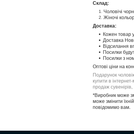
Склад:
Чоловічі чорн
Жіночі кольор
Доставка:
Кожен товар у
Доставка Нов
Відсилання в
Посилки будут
Посилки з но
Оптові ціни на ко
Подарунок чоловік
купити в інтернет
продаж сувенірів,
*Виробник може зм
може змінити їхні
повідомимо вам.