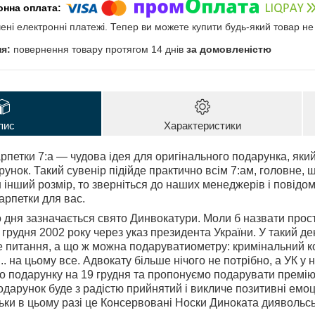
чені електронні платежі. Тепер ви можете купити будь-який товар н
повернення товару протягом 14 днів
за домовленістю
пис
Характеристики
петки 7:а — чудова ідея для оригінального подарунка, який
нок. Такий сувенір підійде практично всім 7:ам, головне, що
інший розмір, то зверніться до наших менеджерів і повідомт
рпетки для вас.
 дня зазначається свято Динвокатури. Моли б назвати прост
 грудня 2002 року через указ президента України. У такий де
ане питання, а що ж можна подаруватиометру: кримінальний 
.. на цьому все. Адвокату більше нічого не потрібно, а УК у
о подарунку на 19 грудня та пропонуємо подарувати премі
одарунок буде з радістю прийнятий і викличе позитивні емоц
ільки в цьому разі це Консервовані Носки Диноката диявольсь