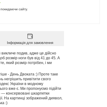
е покидаючи сайту.
Інформація для замовлення
 викличе подив, адже це дійсно
б розмір ноги був від 41 до 45. А
е, який розмір потрібен, і ми
іше - День Двоката :) Проте таке
нь негрішить привітити свого
кодекс України в модному
 нього вже є. Ми пропонуємо підійти
ю — консервовані шкарпетки
ії. На картинці зображений диявол,
ка :)