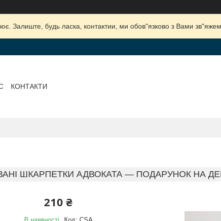
ює. Залиште, будь ласка, контактии, ми обов"язково з Вами зв"яжем
С
КОНТАКТИ
АНІ ШКАРПЕТКИ АДВОКАТА — ПОДАРУНОК НА Д
210 ₴
В наявності
Код:
CSA