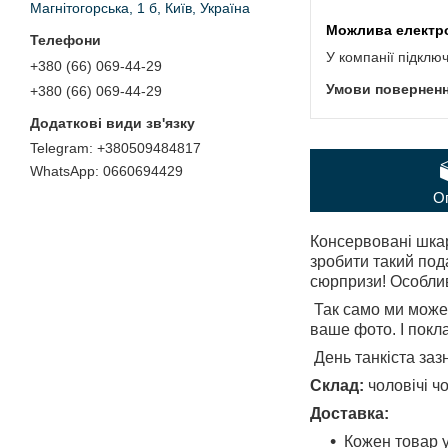
Магнітогорська, 1 б, Київ, Україна
У компанії підклю
+380 (66) 069-44-29
+380 (66) 069-44-29
+380509484817
0660694429
О
Консервовані шка
зробити такий под
сюрпризи! Особлив
Так само ми можем
ваше фото. І покл
День танкіста заз
Склад:
чоловічі ч
Доставка:
Кожен товар у