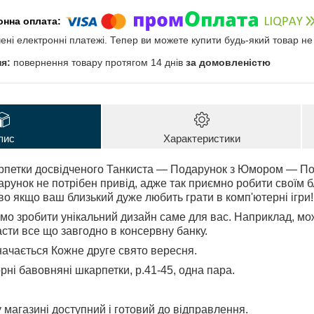
чені електронні платежі. Тепер ви можете купити будь-який товар н
повернення товару протягом 14 днів
за домовленістю
пис
Характеристики
рпетки досвідченого Танкиста — Подарунок з Юмором — По
арунок не потрібен привід, адже так приємно робити своїм б
о якщо ваш близький дуже любить грати в комп'ютерні ігри!
о зробити унікальний дизайн саме для вас. Наприклад, мо
асти все що завгодно в консервну банку.
начається Кожне друге свято вересня.
орні бавовняні шкарпетки, р.41-45, одна пара.
 магазині доступний і готовий до відправлення.