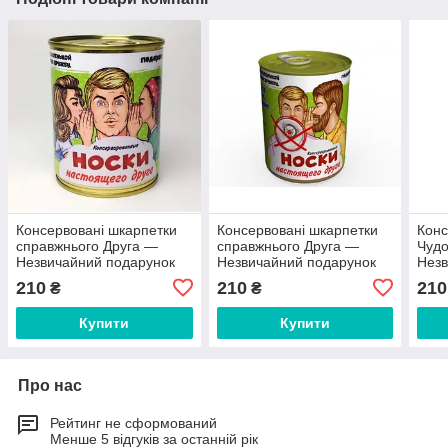
Консервовані шкарпетки
Консервовані шкарпетки
Конс
справжнього Друга —
справжнього Друга —
Чудо
Незвичайний подарунок
Незвичайний подарунок
Незв
до будь-якого свята
другу до будь-якого свята
до б
210
210
210
₴
₴
Купити
Купити
Про нас
Рейтинг не сформований
Менше 5 відгуків за останній рік