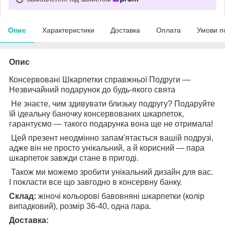
Опис
Характеристики
Доставка
Оплата
Умови п
Опис
Консервовані Шкарпетки справжньої Подруги —
Незвичайний подарунок до будь-якого свята
Не знаєте, чим здивувати близьку подругу? Подаруйте
їй ідеальну баночку консервованих шкарпеток,
гарантуємо — такого подарунка вона ще не отримала!
Цей презент неодмінно запам'ятається вашій подрузі,
адже він не просто унікальний, а й корисний — пара
шкарпеток завжди стане в пригоді.
Також ми можемо зробити унікальний дизайн для вас.
І покласти все що завгодно в консервну банку.
Склад:
жіночі кольорові бавовняні шкарпетки (колір
випадковий),
розмір 36-40, одна пара.
Доставка: