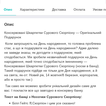
Опис
Характеристики
Доставка
Оплата
Умови п
Опис
Консервовані Шкарпетки Сурового Скорпіону — Оригінальний
Подарунок
Коли запрошують на День народження, то головна проблема
стає, а що ж подарувати на День народження? Адже далеко
не завжди знаєш, як догодити з подарунком, який
сподобається. Ми зробили незвичайний подарунок на День
народження, який точно сподобається імениннику —
Консервовані Шкарпетки Сурового Скорпіону (носки в банці).
Такий подарунок підійде не тільки для Дня народження, а й
на свята, як-от: Новий рік, 14 жовтня/8 березня, корпоратив,
або ж просто так:)
Так само ми можемо зробити унікальний дизайн саме для
вас. І покласти все що завгодно в консервну банку.
Текст на банці з Носочки Сурового Скорпіону:
Білл Гейтс ♏Скорпіон і цим усе сказано!