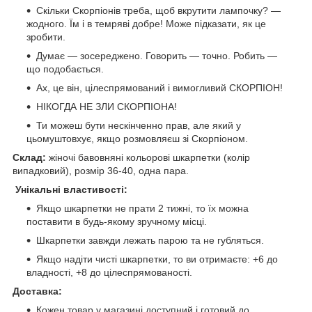
Скільки Скорпіонів треба, щоб вкрутити лампочку? —
жодного. Їм і в темряві добре! Може підказати, як це
зробити.
Думає — зосереджено. Говорить — точно. Робить —
що подобається.
Ах, це він, цілеспрямований і вимогливий СКОРПІОН!
НІКОГДА НЕ ЗЛИ СКОРПІОНА!
Ти можеш бути нескінченно прав, але який у
цьомуштовхує, якщо розмовляєш зі Скорпіоном.
Склад:
жіночі бавовняні кольорові шкарпетки (колір
випадковий), розмір 36-40, одна пара.
Унікальні властивості:
Якщо шкарпетки не прати 2 тижні, то їх можна
поставити в будь-якому зручному місці.
Шкарпетки завжди лежать парою та не губляться.
Якщо надіти чисті шкарпетки, то ви отримаєте: +6 до
владності, +8 до цілеспрямованості.
Доставка:
Кожен товар у магазині доступний і готовий до