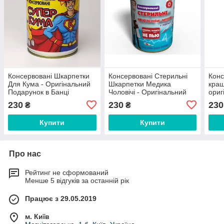
Консервовані Шкарпетки
Консервовані Стерильні
Конс
Для Кума - Оригінальний
Шкарпетки Медика
кращ
Подарунок в Банці
Чоловічі - Оригінальний
ориг
Подарунок На День
пода
230
230
230
₴
₴
Медика
Купити
Купити
Про нас
Рейтинг не сформований
Менше 5 відгуків за останній рік
Працює з 29.05.2019
м. Київ