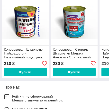
Консервовані Шкарпетки
Консервовані Стерильні
Конс
Найкращого -
Шкарпетки Медика
Найк
Незвичайний подарунок
Чоловічі - Оригінальний
Пода
до будь-якого свята
Подарунок На День
- По
210
230
210
₴
₴
Медика
Полі
Купити
Купити
Про нас
Рейтинг не сформований
Менше 5 відгуків за останній рік
Працює з 29.05.2019