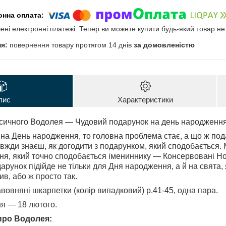
чені електронні платежі. Тепер ви можете купити будь-який товар н
повернення товару протягом 14 днів
за домовленістю
пис
Характеристики
сичного Водолея — Чудовий подарунок на день народження
на День народження, то головна проблема стає, а що ж по
вжди знаєш, як догодити з подарунком, який сподобається.
ня, який точно сподобається імениннику — Консервовані Но
дарунок підійде не тільки для Дня народження, а й на свята, 
в, або ж просто так.
авовняні шкарпетки (колір випадковий) р.41-45, одна пара.
ня — 18 лютого.⠀ ⠀
про Водолея: