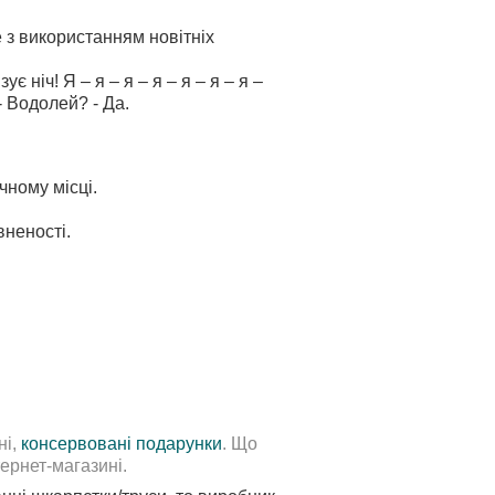
 з використанням новітніх
є ніч! Я – я – я – я – я – я – я –
 - Водолей? - Да.
чному місці.
вненості.
ні,
консервовані подарунки
. Що
ернет-магазині.