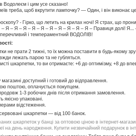
 Водолеєм і цим усе сказано!
еїв треба, щоб вкрутити лампочку? — Один, і він виконає це
роскопу? - Гірко, що летить на крилах ночі! Я страх, що пронизу
Я – Я – Я – Я – Я – Я – Я – Я – Я – Я – Я – Правиця долі! Я...
 суперечливий і темпераментний ВОДОЛІВ!⠀ ⠀ ⠀
вості:
⠀ ⠀
и не прати 2 тижні, то їх можна поставити в будь-якому зру
вжди лежать парою та не губляться.
исті шкарпетки, то ви отримаєте: +6 до оптимізму, +8 до впе
 магазині доступний і готовий до відправлення.
ою поштою, оплачується покупцем.
продовж 1-3 робочих днів після отримання замовлення.
ь якісно упаковані.
мерами відстеження.
нсервовані шкарпетки — від 100 банок.
них шкарпеток у банці за оптовою ціною в інтернет-магази
ї на день народження. Купити незвичайний подарунок в інт