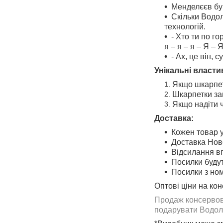
Менделєєв був
Скільки Водол
технологій.
- Хто ти по го
я – я – я – Я – 
- Ах, це він,
Унікальні власти
Якщо шкарпетк
Шкарпетки за
Якщо надіти ч
Доставка:
Кожен товар у
Доставка Нов
Відсилання в
Посилки будут
Посилки з но
Оптові ціни на ко
Продаж консервова
подарувати Водоле