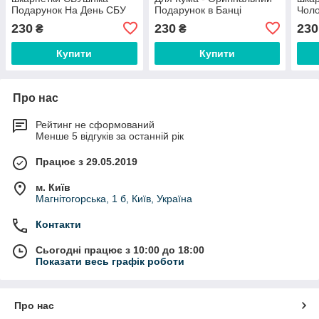
Подарунок На День СБУ
Подарунок в Банці
Чоло
— Оригінальний
Пода
230
230
230
₴
₴
Подарунок СБУшніку
Мед
Купити
Купити
Про нас
Рейтинг не сформований
Менше 5 відгуків за останній рік
Працює з 29.05.2019
м. Київ
Магнітогорська, 1 б, Київ, Україна
Контакти
Сьогодні працює з 10:00 до 18:00
Показати весь графік роботи
Про нас