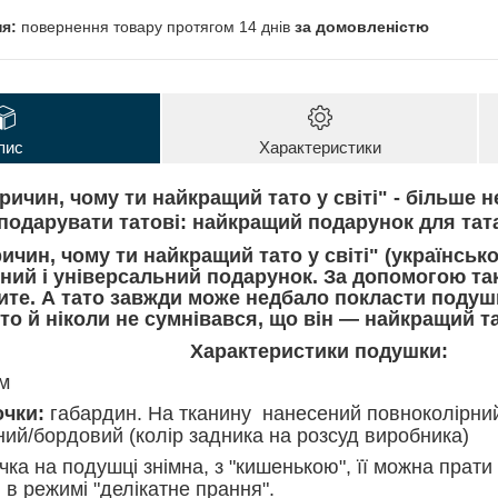
повернення товару протягом 14 днів
за домовленістю
пис
Характеристики
ричин, чому ти найкращий тато у світі" - більше н
подарувати татові: найкращий подарунок для тат
ичин, чому ти найкращий тато у світі" (українсь
ний і універсальний подарунок. За допомогою так
ите. А тато завжди може недбало покласти подушк
то й ніколи не сумнівався, що він — найкращий та
Характеристики подушки:
см
очки:
габардин. На тканину нанесений повноколірни
ний/бордовий (колір задника на розсуд виробника)
ка на подушці знімна, з "кишенькою", її можна прати 
 в режимі "делікатне прання".