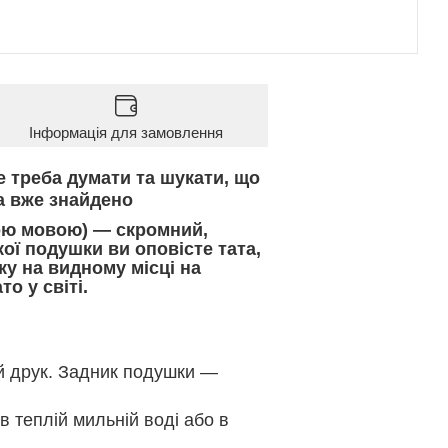
Інформація для замовлення
е треба думати та шукати, що
а вже знайдено
кою мовою) — скромний,
ої подушки ви оповісте тата,
у на видному місці на
то у світі.
й друк. Задник подушки —
в теплій мильній воді або в