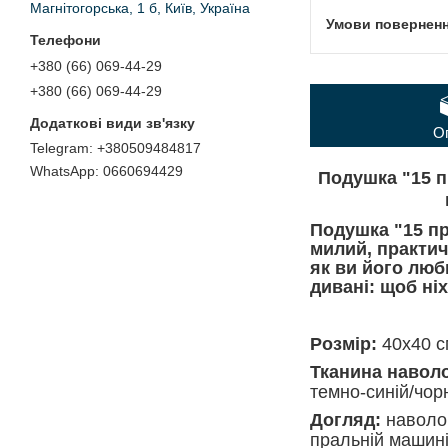
Магнітогорська, 1 б, Київ, Україна
+380 (66) 069-44-29
+380 (66) 069-44-29
О
+380509484817
0660694429
Подушка "15 п
Подушка "15 пр
милий, практич
як ви його люб
дивані: щоб ніх
Розмір:
40х40 
Тканина навол
темно-синій/чор
Догляд:
наволоч
пральній машині