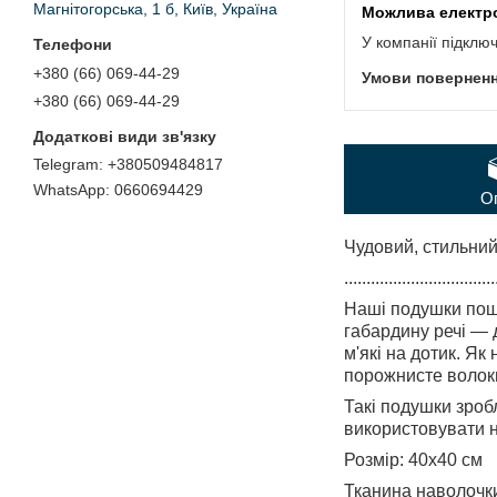
Магнітогорська, 1 б, Київ, Україна
У компанії підклю
+380 (66) 069-44-29
+380 (66) 069-44-29
+380509484817
0660694429
О
Чудовий, стильний
..................................
Наші подушки поши
габардину речі — д
м'які на дотик. 
порожнисте волок
Такі подушки зроб
використовувати не
Розмір: 40х40 см
Тканина наволочк