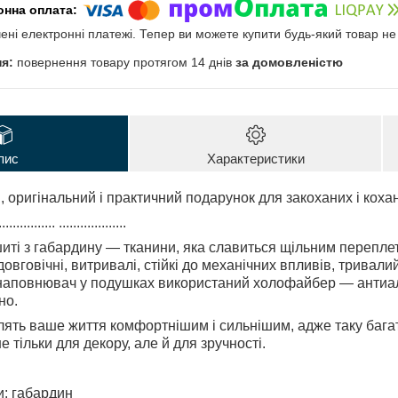
чені електронні платежі. Тепер ви можете купити будь-який товар н
повернення товару протягом 14 днів
за домовленістю
пис
Характеристики
, оригінальний і практичний подарунок для закоханих і коха
................ ...................
ті з габардину — тканини, яка славиться щільним переплет
овговічні, витривалі, стійкі до механічних впливів, тривали
Як наповнювач у подушках використаний холофайбер — анти
но.
лять ваше життя комфортнішим і сильнішим, адже таку баг
 тільки для декору, але й для зручності.
и: габардин