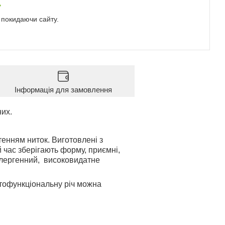
е покидаючи сайту.
Інформація для замовлення
них.
енням ниток. Виготовлені з
й час зберігають форму, приємні,
алергенний, високовидатне
атофункціональну річ можна