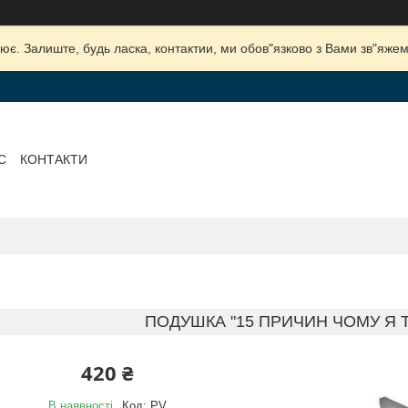
ює. Залиште, будь ласка, контактии, ми обов"язково з Вами зв"яжем
С
КОНТАКТИ
ПОДУШКА "15 ПРИЧИН ЧОМУ Я 
420 ₴
В наявності
Код:
PV