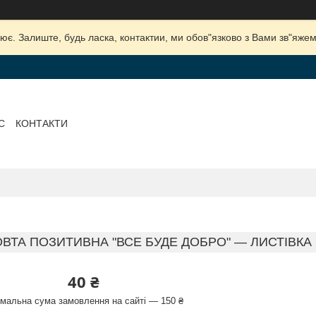
ює. Залиште, будь ласка, контактии, ми обов"язково з Вами зв"яжем
С
КОНТАКТИ
ОВТА ПОЗИТИВНА "ВСЕ БУДЕ ДОБРО" — ЛИСТІВК
40 ₴
імальна сума замовлення на сайті — 150 ₴