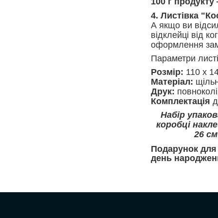
100 г продукту —
4.
Листівка "К
А якщо ви відс
відклейці від ко
оформлення за
Параметри листі
Розмір:
110 х 1
Матеріал:
щільн
Друк:
повноколі
Комплектація
д
Набір упако
коробці накле
26 с
Подарунок для 
день народженн