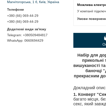
Магнітогорська, 1 б, Київ, Україна
У компанії підклю
+380 (66) 069-44-29
+380 (66) 069-44-29
+380509484817
0660694429
О
Набір для до
прикольні 
вишуканості та
баночці "
прекрасним до
Докладний опис 
1. Конверт "Се
багато місця, бе
секс, який завжд