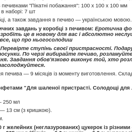
з печивками "Пікатні побажання": 100 х 100 х 100 мм
 в наборі: 7 шт
ці, а також завдання в печиво — українською мовою
чних завдань у коробці з печивом:
Еротична фот
зробіть це в новому для вас і абсолютно неслушн
 все, що про ньогосолодиш
:
Перевірте ступінь своєї пристрасності. Подару
тосунки. По черзі вибирайте печиво, розламуйт
ння. Завдання обов'язково виконує той, хто ро
насолоджуйтеся.
ня печива — 9 місяців із моменту виготовлення. Скла
нфетами "Для шаленої пристрасті. Солодощі для
— 250 мл
— 13 см (з кришкою).
м.
0 г желейних (неглазурованих) цукерок із різними