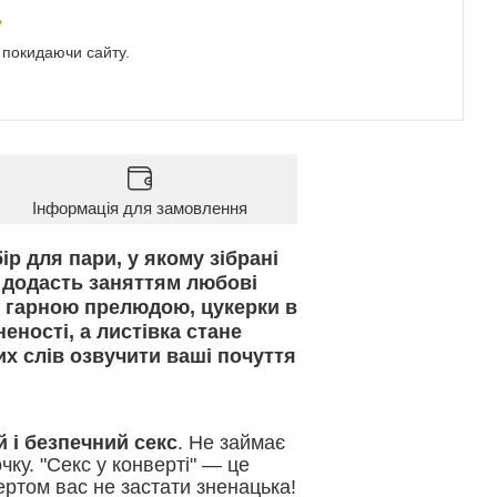
е покидаючи сайту.
Інформація для замовлення
р для пари, у якому зібрані
" додасть заняттям любові
не гарною прелюдою, цукерки в
еності, а листівка стане
х слів озвучити ваші почуття
й і безпечний секс
. Не займає
чку. "Секс у конверті" — це
ертом вас не застати зненацька!