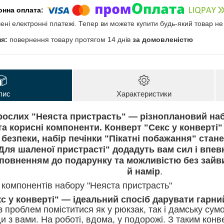
чені електронні платежі. Тепер ви можете купити будь-який товар н
повернення товару протягом 14 днів
за домовленістю
пис
Характеристики
рослих "Неяста пристрасть" — різноплановий набі
та корисні компоненти. Конверт "Секс у конверті
 безпеки, набір печінки "Пікатні побажання" ста
Для шаленої пристрасті" додадуть вам сил і впевн
повненням до подарунку та можливістю без зайви
й намір
.
компонентів набору "Неяста пристрасть"
кс у конверті" — ідеальний спосіб дарувати гарни
з проблем поміститися як у рюкзак, так і дамську сумо
и з вами. На роботі, вдома, у подорожі. З таким конв