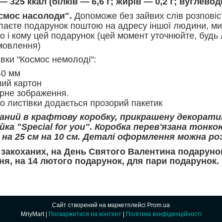
 325 ккал (білків — 6,6 г; жирів — 0,2 г; вуглеводів
осмос насолоди".
Допоможе без зайвих слів розповіст
илаєте подарунок поштою на адресу іншої людини, м
го і кому цей подарунок (цей момент уточнюйте, будь 
мовлення)
вки "Космос немолоді":
40 мм
ий картон
рне зображення.
о листівки додається прозорий пакетик
ваний в крафтову коробку, прикрашену декорат
йка "Special for you". Коробка перев'язана тонк
м на 25 см на 10 см. Деталі оформлення можна 
закоханих, на День Святого Валентина подаруно
я, на 14 лютого подарунок, для пари подарунок.
Сайт створений на маркетплейсі
Prom.ua
MriyMart |
Поскаржитися на контент
|
Політика конфіденційності