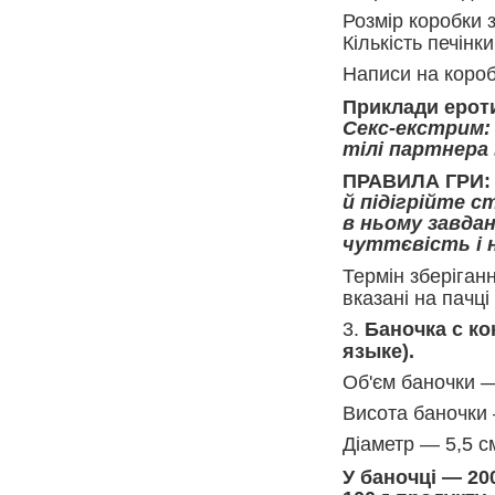
Розмір коробки 
Кількість печінки
Написи на короб
Приклади ероти
Секс-екстрим: 
тілі партнера
ПРАВИЛА ГРИ
й підігрійте с
в ньому завда
чуттєвість і 
Термін зберіган
вказані на пачці
3.
Баночка с ко
языке).
Об'єм баночки 
Висота баночки 
Діаметр — 5,5 с
У баночці — 20