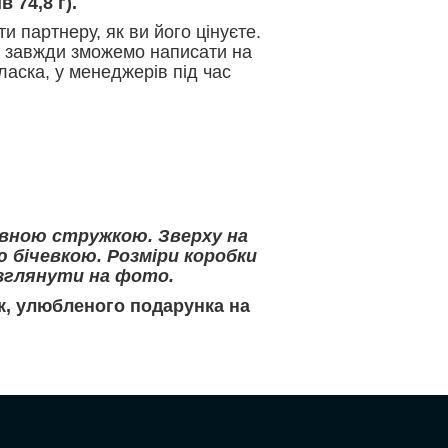
 74,8 г).
и партнеру, як ви його цінуєте.
и завжди зможемо написати на
ласка, у менеджерів під час
ивною стружкою. Зверху на
ою бічевкою. Розміри коробки
розглянути на фото.
к, улюбленого подарунка на