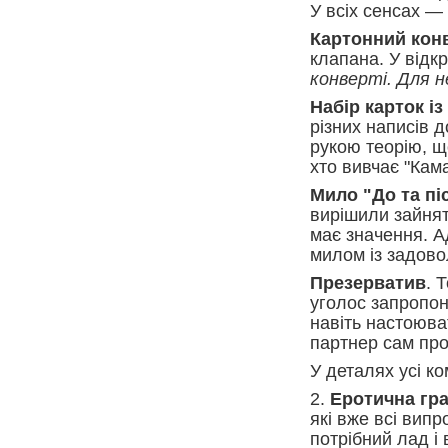
У всіх сенсах —
Картонний кон
клапана. У відк
конверті. Для н
Набір карток і
різних написів д
рукою теорію, щ
хто вивчає "Кама
Мило "До та пі
вирішили зайнят
має значення. А
милом із задов
Презерватив
. 
уголос запропон
навіть настоюва
партнер сам про
У деталях усі к
2.
Еротична гра
які вже всі випр
потрібний лад і