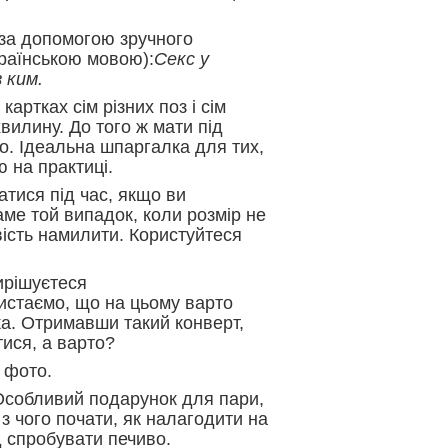
 за допомогою зручного
країнською мовою):
Секс у
з ким.
 картках сім різних поз і сім
вилину. До того ж мати під
о. Ідеальна шпаргалка для тих,
ю на практиці.
тися під час, якщо ви
аме той випадок, коли розмір не
вість намилити. Користуйтеся
ирішуєтеся
истаємо, що на цьому варто
ка. Отримавши такий конверт,
тися, а варто?
а фото.
Особливий подарунок для пари,
 з чого почати, як налагодити на
д спробувати печиво.