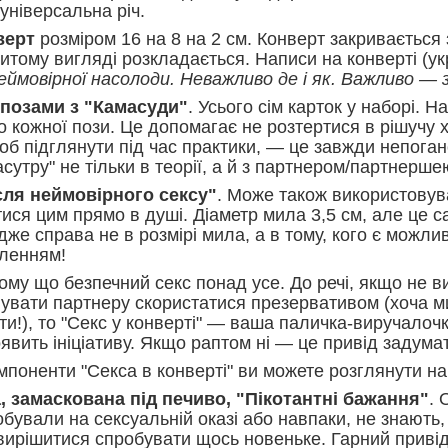
 універсальна річ.
верт
розміром 16 на 8 на 2 см. Конверт закривається
ритому вигляді розкладається. Написи на конверті (у
еймовірної насолоди. Неважливо де і як. Важливо — 
з позами з "Камасуди"
. Усього сім карток у наборі. На
о кожної пози. Це допомагає не розтертися в рішучу х
об підглянути під час практики, — це завжди непоган
сутру" не тільки в теорії, а й з партнером/партнерше
сля неймовірного сексу"
. Може також використовува
ися цим прямо в душі. Діаметр мила 3,5 см, але це с
дже справа не в розмірі мила, а в тому, кого є можли
оленням!
Тому що безпечний секс понад усе. До речі, якщо не в
увати партнеру скористатися презервативом (хоча м
ти!), то "Секс у конверті" — ваша паличка-виручалоч
явить ініціативу. Якщо раптом ні — це привід задума
омпоненти "Секса в конверті" ви можете розглянути н
, замаскована під печиво, "Пікотантні бажання"
. 
обували на сексуальній оказі або навпаки, не знають,
 вирішитися спробувати щось новеньке. Гарний приві