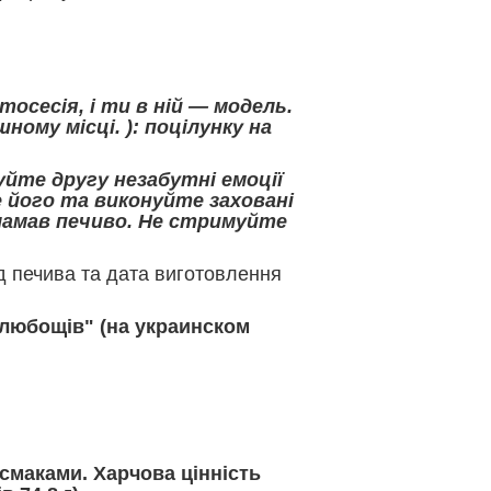
.
осесія, і ти в ній — модель.
ому місці. ): поцілунку на
йте другу незабутні емоції
е його та виконуйте заховані
зламав печиво. Не стримуйте
д печива та дата виготовлення
 любощів" (на украинском
 смаками. Харчова цінність