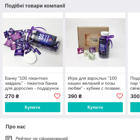
Подібні товари компанії
Банку "100 пікантних
Игра для взрослых "100
Пода
завдань" - пікантна банка
наших желаний и позы
пар 
для дорослих - подарунок
любви" - кубики с позами,
свіч
хлопцеві/дівчині на День
шоколад камасутра, 100
ерот
270
390
300
₴
₴
Закоханих
пикантных заданий
неза
Купити
Купити
Про нас
Рейтинг не сформований