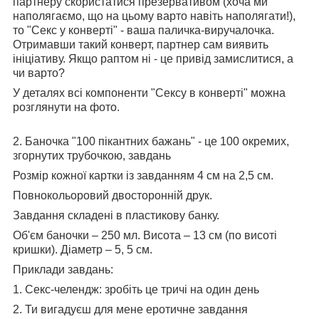
партнеру скористатися презервативом (хоча ми
наполягаємо, що на цьому варто навіть наполягати!),
то "Секс у конверті" - ваша паличка-виручалочка.
Отримавши такий конверт, партнер сам виявить
ініціативу. Якщо раптом ні - це привід замислитися, а
чи варто?
У деталях всі компоненти "Сексу в конверті" можна
розглянути на фото.
2. Баночка "100 пікантних бажань" - це 100 окремих,
згорнутих трубочкою, завдань
Розмір кожної картки із завданням 4 см на 2,5 см.
Повнокольоровий двосторонній друк.
Завдання складені в пластикову банку.
Об'єм баночки – 250 мл. Висота – 13 см (по висоті
кришки). Діаметр – 5, 5 см.
Приклади завдань:
1. Секс-челендж: зробіть це тричі на один день
2. Ти вигадуєш для мене еротичне завдання