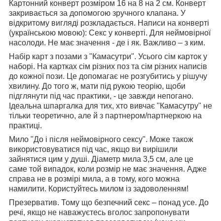
Картонний конверт розміром 16 на 8 на 2 см. Конверт
закривається за допомогою зручного клапана. У
відкритому вигляді розкладається. Написи на конверті
(українською мовою): Секс у конверті. Для неймовірної
насолоди. Не має значення - де і як. Важливо – з ким.
Набір карт з позами з "Камасутри". Усього сім карток у
наборі. На картках сім різних поз та сім різних написів
до кожної пози. Це допомагає не розгубитись у рішучу
хвилину. До того ж, мати під рукою теорію, щоби
підглянути під час практики, - це завжди непогано.
Ідеальна шпаргалка для тих, хто вивчає "Камасутру" не
тільки теоретично, але й з партнером/партнеркою на
практиці.
Мило "До і після неймовірного сексу". Може також
використовуватися під час, якщо ви вирішили
зайнятися цим у душі. Діаметр мила 3,5 см, але це
саме той випадок, коли розмір не має значення. Адже
справа не в розмірі мила, а в тому, кого можна
намилити. Користуйтесь милом із задоволенням!
Презерватив. Тому що безпечний секс – понад усе. До
речі, якщо не наважуєтесь вголос запропонувати