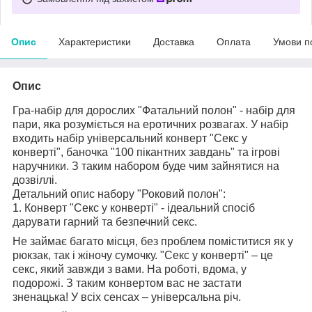
Опис
Характеристики
Доставка
Оплата
Умови п
Опис
Гра-набір для дорослих "Фатальний полон" - набір для
пари, яка розуміється на еротичних розвагах. У набір
входить набір універсальний конверт "Секс у
конверті", баночка "100 пікантних завдань" та ігрові
наручники. З таким набором буде чим зайнятися на
дозвіллі.
Детальний опис набору "Роковий полон":
1. Конверт "Секс у конверті" - ідеальний спосіб
дарувати гарний та безпечний секс.
Не займає багато місця, без проблем поміститися як у
рюкзак, так і жіночу сумочку. "Секс у конверті" – це
секс, який завжди з вами. На роботі, вдома, у
подорожі. З таким конвертом вас не застати
зненацька! У всіх сенсах – універсальна річ.