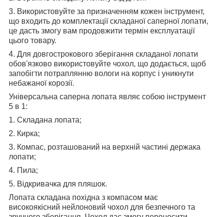
3. Використовуйте за призначенням кожен інструмент,
що входить до комплектації складаної саперної лопати,
це дасть змогу вам продовжити термін експлуатації
цього товару.
4. Для довгострокового зберігання складаної лопати
обов'язково використовуйте чохол, що додається, щоб
запобігти потраплянню вологи на корпус і уникнути
небажаної корозії.
Універсальна саперна лопата являє собою інструмент
5 в 1:
1. Складана лопата;
2. Кирка;
3. Компас, розташований на верхній частині держака
лопати;
4. Пила;
5. Відкривачка для пляшок.
Лопата складана похідна з компасом має
високоякісний нейлоновий чохол для безпечного та
зручного зберігання. Чохол дає змогу переносити