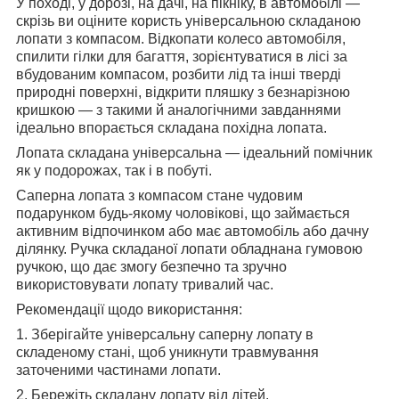
У поході, у дорозі, на дачі, на пікніку, в автомобілі —
скрізь ви оціните користь універсальною складаною
лопати з компасом. Відкопати колесо автомобіля,
спилити гілки для багаття, зорієнтуватися в лісі за
вбудованим компасом, розбити лід та інші тверді
природні поверхні, відкрити пляшку з безнарізною
кришкою — з такими й аналогічними завданнями
ідеально впорається складана похідна лопата.
Лопата складана універсальна — ідеальний помічник
як у подорожах, так і в побуті.
Саперна лопата з компасом стане чудовим
подарунком будь-якому чоловікові, що займається
активним відпочинком або має автомобіль або дачну
ділянку. Ручка складаної лопати обладнана гумовою
ручкою, що дає змогу безпечно та зручно
використовувати лопату тривалий час.
Рекомендації щодо використання:
1. Зберігайте універсальну саперну лопату в
складеному стані, щоб уникнути травмування
заточеними частинами лопати.
2. Бережіть складану лопату від дітей.