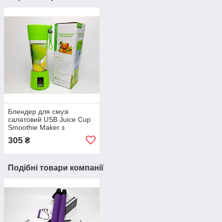
Блендер для смузі
салатовий USB Juice Cup
Smoothie Maker з
акумулятором,
305
₴
портативний USB-фітнес-
шейкер блендер
Подібні товари компанії