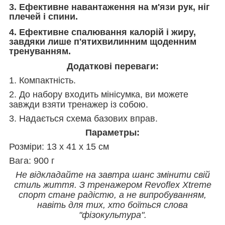
3. Ефективне навантаження на м'язи рук, ніг
плечей і спини.
4. Ефективне спалювання калорій і жиру,
завдяки лише п'ятихвилинним щоденним
тренуванням.
Додаткові переваги:
1. Компактність.
2. До набору входить мінісумка, ви можете
завжди взяти тренажер із собою.
3. Надається схема базових вправ.
Параметры:
Розміри: 13 х 41 х 15 см
Вага: 900 г
Не відкладайте на завтра шанс змінити свій
стиль життя. З тренажером Revoflex Xtreme
спорт стане радістю, а не випробуванням,
навіть для тих, хто боїться слова
"фізокультура".