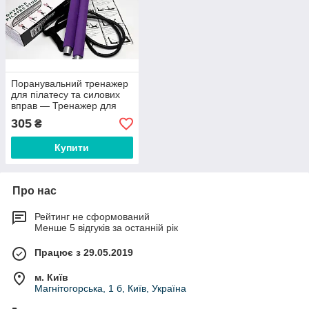
Поранувальний тренажер
для пілатесу та силових
вправ — Тренажер для
пілатесу Portable Pilates
305
₴
Studio
Купити
Про нас
Рейтинг не сформований
Менше 5 відгуків за останній рік
Працює з 29.05.2019
м. Київ
Магнітогорська, 1 б, Київ, Україна