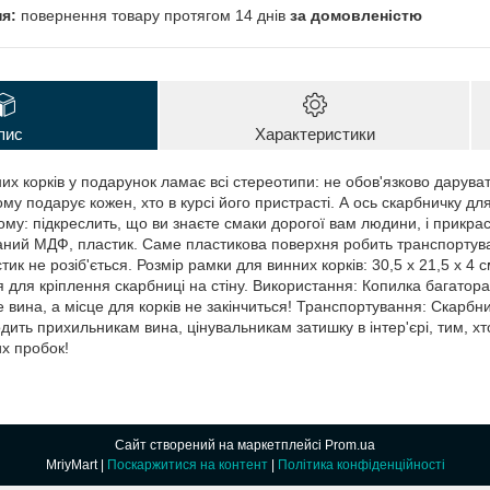
повернення товару протягом 14 днів
за домовленістю
пис
Характеристики
х корків у подарунок ламає всі стереотипи: не обов'язково даруват
му подарує кожен, хто в курсі його пристрасті. А ось скарбничку для
му: підкреслить, що ви знаєте смаки дорогої вам людини, і прикрас
аний МДФ, пластик. Саме пластикова поверхня робить транспортув
стик не розіб'ється. Розмір рамки для винних корків: 30,5 х 21,5 х 4
 для кріплення скарбниці на стіну. Використання: Копилка багатораз
 вина, а місце для корків не закінчиться! Транспортування: Скарбн
дить прихильникам вина, цінувальникам затишку в інтер'єрі, тим, хто 
х пробок!
Сайт створений на маркетплейсі
Prom.ua
MriyMart |
Поскаржитися на контент
|
Політика конфіденційності