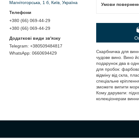
Магнітогорська, 1 б, Київ, Україна
+380 (66) 069-44-29
+380 (66) 069-44-29
О
+380509484817
Скарбничка для винни
0660694429
чудове вино. Вино йо
подарунок два в одно
для пробок: фарбов
відміну від скла, пла
спеціальне кріплення
зможете випити море
Кому дарувати: підхо
колекціонерам винни