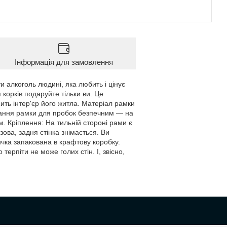
Інформація для замовлення
и алкоголь людині, яка любить і цінує
 корків подаруйте тільки ви. Це
ить інтер'єр його житла. Матеріал рамки
ання рамки для пробок безпечним — на
 см. Кріплення: На тильній стороні рами є
ова, задня стінка знімається. Ви
ичка запакована в крафтову коробку.
терпіти не може голих стін. І, звісно,