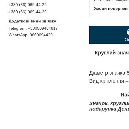
+380 (66) 069-44-29
+380 (66) 069-44-29
+380509484817
0660694429
О
Круглий зна
Діаметр значка 5
Вид кріплення –
Най
Значок, кругли
подарунка Ден