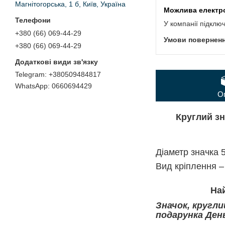
Магнітогорська, 1 б, Київ, Україна
У компанії підклю
+380 (66) 069-44-29
+380 (66) 069-44-29
+380509484817
0660694429
О
Круглий з
Діаметр значка 5
Вид кріплення –
Най
Значок, кругли
подарунка Ден