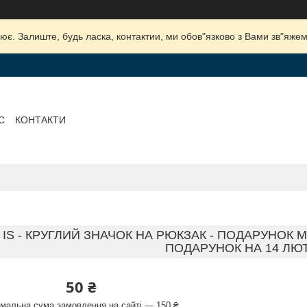
ює. Залиште, будь ласка, контактии, ми обов"язково з Вами зв"яжем
С
КОНТАКТИ
 IS - КРУГЛИЙ ЗНАЧОК НА РЮКЗАК - ПОДАРУНОК
ПОДАРУНОК НА 14 ЛЮ
50 ₴
імальна сума замовлення на сайті — 150 ₴