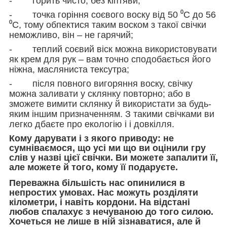
- горить чисто, без кіптяви;
- точка горіння соєвого воску від 50 ⁰С до 56
⁰С, тому обпектися таким воском з такої свічки
неможливо, він – не гарячий;
- теплий соєвий віск можна використовувати
як крем для рук – вам точно сподобається його
ніжна, масляниста тексутра;
- після повного вигоряння воску, свічку
можна заливати у склянку повторно; або в
зможете вимити склянку й використати за будь-
яким іншим призначенням. З такими свічками ви
легко дбаєте про екологію і і довкілля.
Кому дарувати і з якого приводу
: не
сумніваємося, що усі ми що ви оцінили гру
слів у назві цієї свічки. Ви можете запалити її,
але можете й того, кому її подаруєте.
Переважна більшість нас опинилися в
непростих умовах. Нас можуть розділяти
кілометри, і навіть кордони. На відстані
любов спалахує з нечуваною до того силою.
Хочеться не лише в ній зізнаватися, але й