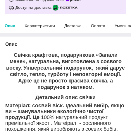
Доступна доставка
Опис
Характеристики
Доставка
Оплата
Умови п
Опис
Свічка крафтова, подарункова «Запали
мене», натуральна, виготовлена з соєвого
воску. Універсальний подарунок, який дарує
світло, тепло, турботу і неповторні емоції.
Адже це не просто красива свічка, а
подарунок з натяком.
Детальний опис свічки
Матеріал: соєвий віск. Ідеальний вибір, якщо
ви – шанувальники екологічно чистої
продукції. Це
100% натуральний продукт
преміальної якості. Матеірал - рослинного
походження, який виробляють з соєвих бобів.