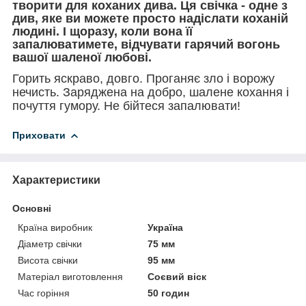
творити для коханих дива. Ця свічка - одне з
див, яке ви можете просто надіслати коханій
людині. І щоразу, коли вона її
запалюватимете, відчувати гарячий вогонь
вашої шаленої любові.
Горить яскраво, довго. Проганяє зло і ворожу
нечисть. Заряджена на добро, шалене кохання і
почуття гумору. Не бійтеся запалювати!
Приховати
Характеристики
Основні
Країна виробник
Україна
Діаметр свічки
75 мм
Висота свічки
95 мм
Матеріал виготовлення
Соєвий віск
Час горіння
50 годин