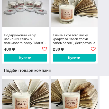
Подарунковий набір
Свічка з соєвого воску,
насипних свічок з
крафтова "Коли трохи
пальмового воску "Магія" -
забембався", Декоративна
подарунок на Новий Рік,
свічка подарунок з
400
230
₴
₴
День Святого Валентина
гумором
Купити
Купити
Подібні товари компанії