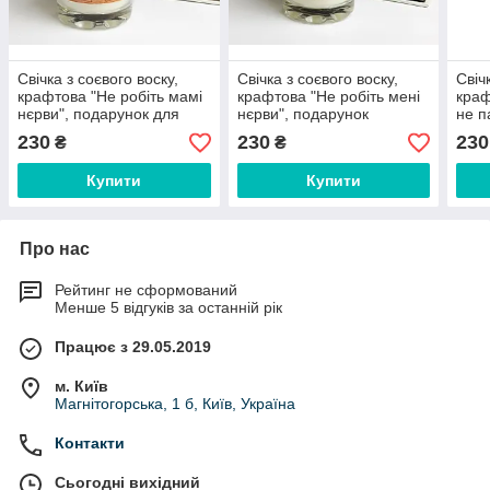
Свічка з соєвого воску,
Свічка з соєвого воску,
Свіч
крафтова "Не робіть мамі
крафтова "Не робіть мені
краф
нєрви", подарунок для
нєрви", подарунок
не п
мами, крафтова свічка
універсальний, свічка
унів
230
230
230
₴
₴
арома для затишку
аром
Купити
Купити
Про нас
Рейтинг не сформований
Менше 5 відгуків за останній рік
Працює з 29.05.2019
м. Київ
Магнітогорська, 1 б, Київ, Україна
Контакти
Сьогодні вихідний