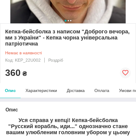
Кепка-бейсболка з написом "Доброго вечора,
ми з України" - Кепка чорна універсальна
патріотична
Немає в наявності
Код: KEP_22U002
Роздріб
360
₴
Опис
Характеристики
Доставка
Оплата
Умови п
Опис
Уся справа у кепці! Кепка-бейсболка
"Русский корабль, иди..." однозначно стане
вашим улюбленим головним убором у цьому