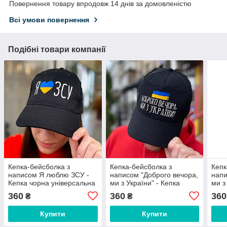
Повернення товару впродовж 14 днів за домовленістю
Всі умови повернення
Подібні товари компанії
Кепка-бейсболка з
Кепка-бейсболка з
Кепк
написом Я люблю ЗСУ -
написом "Доброго вечора,
напи
Кепка чорна універсальна
ми з України" - Кепка
ми з
патріотична
чорна універсальна
чорн
360
360
360
₴
₴
патріотична
патр
Купити
Купити