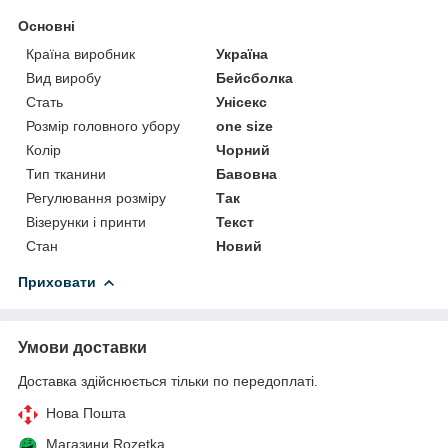
Основні
Країна виробник
Україна
Вид виробу
Бейсболка
Стать
Унісекс
Розмір головного убору
one size
Колір
Чорний
Тип тканини
Бавовна
Регулювання розміру
Так
Візерунки і принти
Текст
Стан
Новий
Приховати
Умови доставки
Доставка здійснюється тільки по передоплаті.
Нова Пошта
Магазини Rozetka