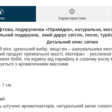
пис
Характеристики
фтова, подарункова «Пірамідка», натуральна, виг
льний подарунок, який дарує світло, тепло, турбо
Детальний опис свічки
й віск. Ідеальний вибір, якщо ви – шанувальники екол
й продукт преміальної якості. Матеірал - рослинно
євих бобів. На відміну від парафіну в соєвому воску
нується з ароматичними маслами.
- 7 см
вий
ть штучних ароматизаторів, натуральний запах соєвог