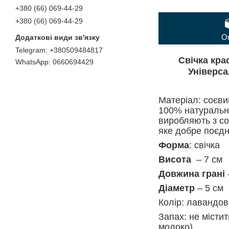
+380 (66) 069-44-29
+380 (66) 069-44-29
О
+380509484817
Свічка кра
0660694429
Універса
Матеріал: соєви
100% натуральни
виробляють з со
яке добре поєд
Форма
: свічка
Висота
– 7 см
Довжина грані
Діаметр
– 5 см
Колір: лавандо
Запах: не місти
молоко).