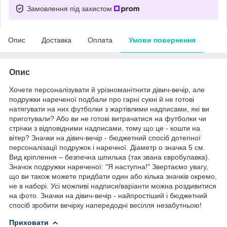
Замовлення під захистом
Опис
Доставка
Оплата
Умови повернення
Опис
Хочете персоналізувати й урізноманітнити дівич-вечір, але
подружки нареченої подбали про гарні сукні й не готові
натягувати на них футболки з жартівлими надписами, які ви
приготували? Або ви не готові витрачатися на футболки чи
стрічки з відповідними надписами, тому що це - кошти на
вітер? Значки на дівич-вечір - бюджетний спосіб дотепної
персоналізації подружок і наречної. Діаметр о значка 5 см.
Вид кріплення – безпечна шпилька (так звана євробулавка).
Значок подружки нареченої: "Я наступна!" Звертаємо увагу,
що ви також можете придбати один або кілька значків окремо,
не в наборі. Усі можливі надписи/варіанти можна роздивитися
на фото. Значки на дівич-вечір - найпростіший і бюджетний
спосіб зробити вечірку напередодні весілля незабутньою!
Приховати