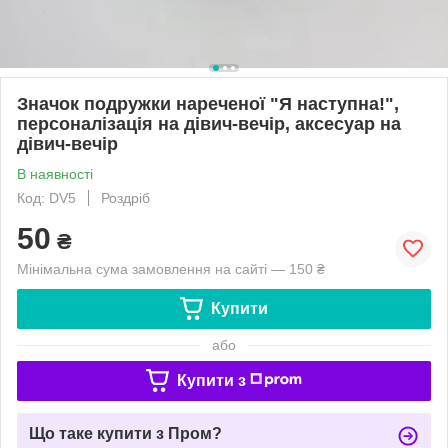
Значок подружки нареченої "Я наступна!",
персоналізація на дівич-вечір, аксесуар на
дівич-вечір
В наявності
Код: DV5
Роздріб
50
₴
Мінімальна сума замовлення на сайті — 150 ₴
Купити
або
Купити з
Що таке купити з Пром?