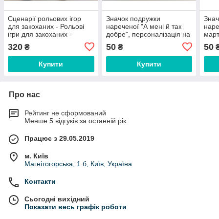
Сценарії рольових ігор
Значок подружки
Знач
для закоханих - Рольові
нареченої "А мені й так
наре
ігри для закоханих -
добре", персоналізація на
март
Розваги для пар
дівич-вечір, аксесуар на
на д
320
50
50
₴
₴
дівич-вечір
на д
Купити
Купити
Про нас
Рейтинг не сформований
Менше 5 відгуків за останній рік
Працює з 29.05.2019
м. Київ
Магнітогорська, 1 б, Київ, Україна
Контакти
Сьогодні вихідний
Показати весь графік роботи